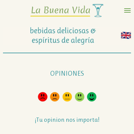
Ir
al
contenido
principal
OPINIONES
¡Tu opinion nos importa!