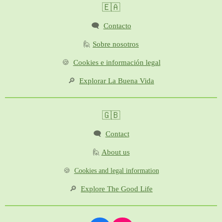
🇪🇦
🗨️
Contacto
🙋
Sobre nosotros
🍪
Cookies e información legal
🔎
Explorar La Buena Vida
🇬🇧
🗨️
Contact
🙋
About us
🍪
Cookies and legal information
🔎
Explore The Good Life